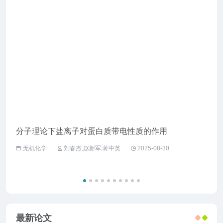
分子理论下盐离子对蛋白质带电性质的作用
企业
无机化学
刘春杰,赵新军,蒋中英
2025-08-30
工
最新论文