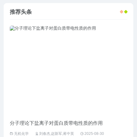
推荐头条
分子理论下盐离子对蛋白质带电性质的作用
企业
无机化学
刘春杰,赵新军,蒋中英
2025-08-30
工