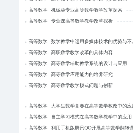
高等数学
机械类专业高等数学教学改革探索
高等数学
专业课高等数学教学改革探析
高等数学
数学教学中运用多媒体技术的优势与不
高等数学
高职数学教学改革的具体内容
高等数学
高等数学辅助教学系统的设计与应用
高等数学
高等数学应用能力的培养研究
高等数学
高等数学教学模式问题与创新
高等数学
大学生数学竞赛在高等数学教改中的应
高等数学
自主学习模式在高等数学教学中的应用
高等数学
利用手机版腾讯QQ开展高等数学翻转