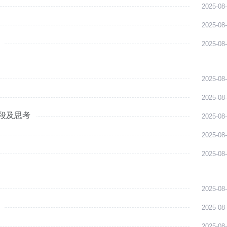
2025-08
2025-08
2025-08
2025-08
2025-08
段及思考
2025-08
2025-08
2025-08
2025-08
2025-08
2025-08