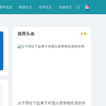
数学论文
物理论文
化学论文
生物论文
推荐头条
分子理论下盐离子对蛋白质带电性质的作
企业工商管