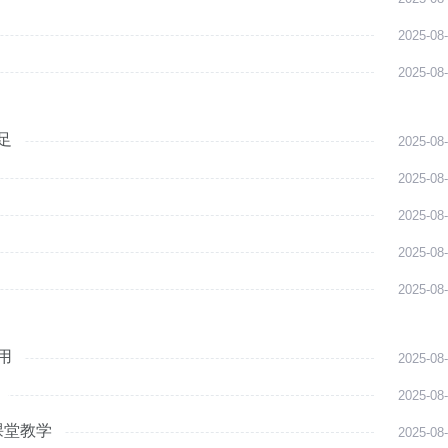
2025-08
2025-08
足
2025-08
2025-08
2025-08
2025-08
2025-08
用
2025-08
2025-08
课堂教学
2025-08