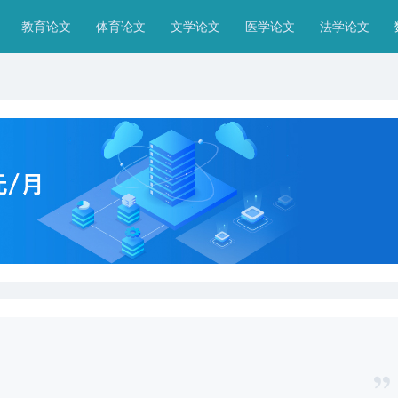
教育论文
体育论文
文学论文
医学论文
法学论文