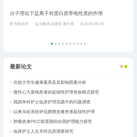
分子理论下盐离子对蛋白质带电性质的作用
企业
无机化学
刘春杰,赵新军,蒋中英
2025-08-30
工
最新论文
在校大学生健康素养及其影响因素分析
慢性心力衰竭患者的延续性护理有效模式探究
我国本科护士临床护理实践中的问题调查
以奥马哈系统评估膀胱造瘘患者延续性护理
肿瘤患者PICC留置期间自我护理能力探究
临床护士人文关怀品质调查研究