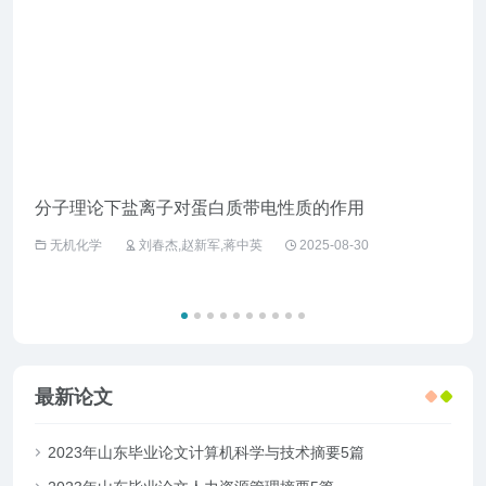
分子理论下盐离子对蛋白质带电性质的作用
企业
无机化学
刘春杰,赵新军,蒋中英
2025-08-30
工
最新论文
2023年山东毕业论文计算机科学与技术摘要5篇