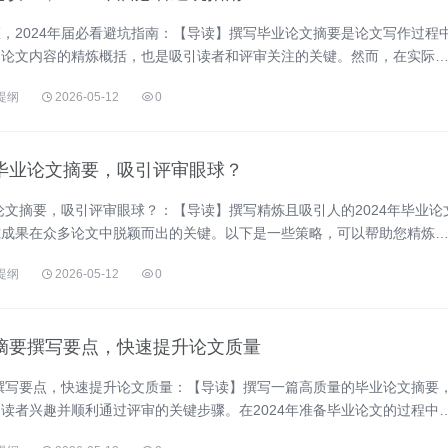
，2024年届必看避坑指南：【导读】撰写毕业论文摘要是论文写作过程
是论文内容的精炼概括，也是吸引读者和评审关注的关键。然而，在实际
易陷入一些常见误区。以下是为2024年届毕业生准备的避坑指南，帮助
提纲
2026-05-12
0
。一、常见误区信息冗余与不全：冗余：摘要中重复了论文标题或引言中
.....
年毕业论文摘要，吸引评审眼球？
业论文摘要，吸引评审眼球？：【导读】撰写精炼且吸引人的2024年毕业论
究成果在众多论文中脱颖而出的关键。以下是一些策略，可以帮助您精炼
审的注意：明确核心信息：首先，确定摘要中的核心信息，即研究的主要
提纲
2026-05-12
0
论。这些信息应紧密围绕研究主题，避免不必要的细节或偏离主题的内容
.....
文摘要撰写要点，快速提升论文质量
要撰写要点，快速提升论文质量：【导读】撰写一篇高质量的毕业论文摘要
读者兴趣并顺利通过评审的关键步骤。在2024年准备毕业论文的过程中
速提升摘要的质量，进而提升整篇论文的学术价值。明确目的与范围：摘