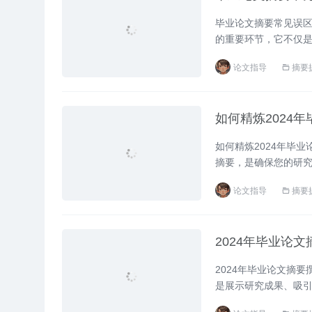
毕业论文摘要常见误区
的重要环节，它不仅
写过程中，许多学生容
论文指导
摘要
家避免这些常见错误
信息，导致篇幅过长且缺乏.
如何精炼2024
如何精炼2024年毕
摘要，是确保您的研
要内容，同时吸引评
论文指导
摘要
的、方法、发现和结
使用简洁语言：尽量使用简.
2024年毕业论
2024年毕业论文摘
是展示研究成果、吸引
以下要点将帮助您快